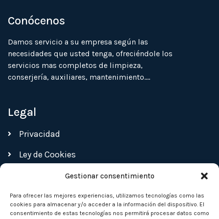
Conócenos
Damos servicio a su empresa según las
necesidades que usted tenga, ofreciéndole los
servicios mas completos de limpieza,
conserjería, auxiliares, mantenimiento….
Legal
Privacidad
Ley de Cookies
Gestionar consentimiento
Contacto
Para ofrecer las mejores experiencias, utilizamos tecnologías como las
cookies para almacenar y/o acceder a la información del dispositivo. El
91 432 05 13
consentimiento de estas tecnologías nos permitirá procesar datos como