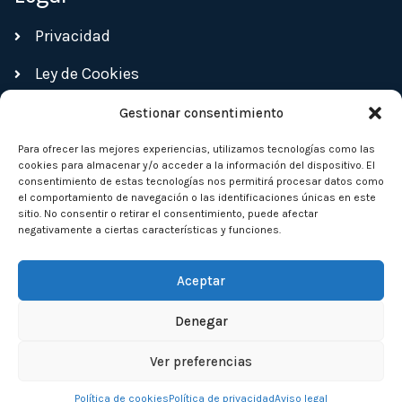
Privacidad
Ley de Cookies
Gestionar consentimiento
Contacto
Para ofrecer las mejores experiencias, utilizamos tecnologías como las
cookies para almacenar y/o acceder a la información del dispositivo. El
91 432 05 13
consentimiento de estas tecnologías nos permitirá procesar datos como
el comportamiento de navegación o las identificaciones únicas en este
Avenida Carabanchel Alto, 25 Local 1 28054
sitio. No consentir o retirar el consentimiento, puede afectar
negativamente a ciertas características y funciones.
(madrid)
Aceptar
Denegar
Ver preferencias
Symac ©
2023. Todos los derechos reservados
Política de cookies
Política de privacidad
Aviso legal